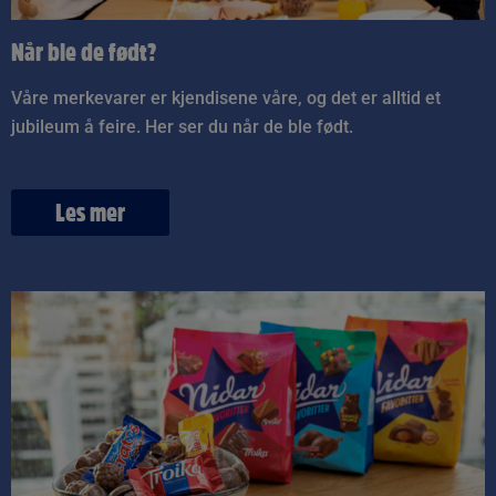
Når ble de født?
Våre merkevarer er kjendisene våre, og det er alltid et
jubileum å feire. Her ser du når de ble født.
Les mer