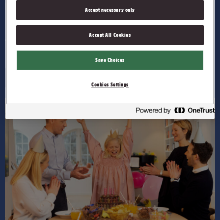
En ny sjokolade blir til
Accept necessary only
Ingrediensene er kanskje de samme, men Nidars sjokolade
Accept All Cookies
er likevel noe for seg selv. Slik får sjokoladen vår sin smak.
Save Choices
Les mer
Cookies Settings