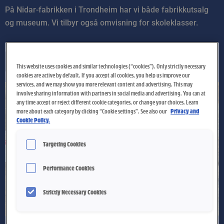
På Nidar-fabrikken i Trondheim har vi både fabrikkutsalg
og museum. Vi tilbyr også omvisning for skoleklasser.
Les mer
This website uses cookies and similar technologies (“cookies”). Only strictly necessary
cookies are active by default. If you accept all cookies, you help us improve our
services, and we may show you more relevant content and advertising. This may
involve sharing information with partners in social media and advertising. You can at
any time accept or reject different cookie categories, or change your choices. Learn
more about each category by clicking “Cookie settings”. See also our
Privacy and
Cookie Policy.
Targeting Cookies
Performance Cookies
Strictly Necessary Cookies