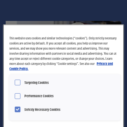
This website uses cookies and similar technologies (“cookies”). Only strictly necessary
cookies are active by default. If you accept all cookies, you help us improve our
services, and we may show you more relevant content and advertising. This may
involve sharing information with partners in social media and advertising. You can at
any time accept or reject different cookie categories, or change your choices. Learn
more about each category by clicking “Cookie settings”. See also our
Privacy and
Cookie Policy.
Targeting Cookies
Performance Cookies
Omvisning på Nidar-fabrikken
Strictly Necessary Cookies
Hver mandag og onsdag åpner vi Nidar-fabrikken for
omvisning.