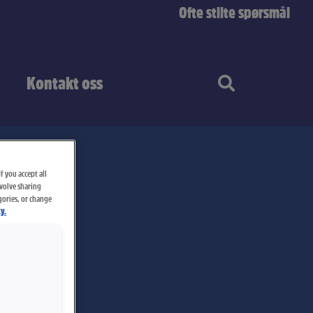
Ofte stilte spørsmål
Kontakt oss
f you accept all
nvolve sharing
gories, or change
y.