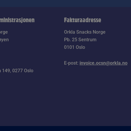
dministrasjonen
Fakturaadresse
orge
Orkla Snacks Norge
øyen
Pb. 25 Sentrum
0101 Oslo
E-post:
invoice.ocsn@orkla.no
149, 0277 Oslo