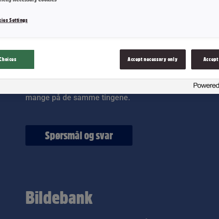
ies Settings
Ofte stilte spørsmål
Choices
Accept necessary only
Accept
Lurer du på noe angående Nidar eller produktene våre?
mange på de samme tingene.
Spørsmål og svar
Bildebank