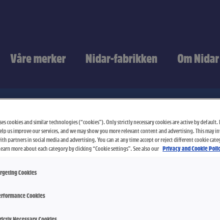
Våre merker
Nidar-fabrikken
Om Nidar
es cookies and similar technologies (“cookies”). Only strictly necessary cookies are active by default. I
oss
elp us improve our services, and we may show you more relevant content and advertising. This may i
th partners in social media and advertising. You can at any time accept or reject different cookie cate
Learn more about each category by clicking “Cookie settings”. See also our
Privacy and Cookie Polic
e på et av våre produkter? Her finner du
rgeting Cookies
mme i kontakt med oss.
rformance Cookies
va din henvendelse gjelder.
rictly Necessary Cookies