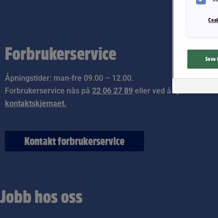
Cook
Forbrukerservice
Save 
Åpningstider: man-fre 09.00 – 12.00.
Forbrukerservice nås på
22 06 27 89
eller ved å fylle ut
kontaktskjemaet.
Kontakt forbrukerservice
Jobb hos oss