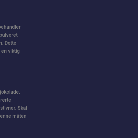
 behandler
pulveret
. Dette
 en viktig
sjokolade.
rerte
stivner. Skal
 denne måten