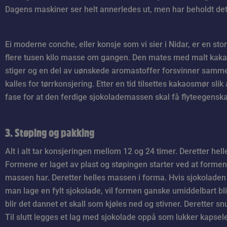
Dagens maskiner ser helt annerledes ut, men har beholdt det
Ei moderne conche, eller konsje som vi sier i Nidar, er en st
flere tusen kilo masse om gangen. Den mates med malt kakao
stiger og en del av uønskede aromastoffer forsvinner samm
kalles for tørrkonsjering. Etter en tid tilsettes kakaosmør sli
fase for at den ferdige sjokolademassen skal få flyteegenska
3. Støping og pakking
Alt i alt tar konsjeringen mellom 12 og 24 timer. Deretter hell
Formene er laget av plast og støpingen starter ved at formen
massen har. Deretter helles massen i forma. Hvis sjokoladen s
man lage en fylt sjokolade, vil formen ganske umiddelbart bl
blir det dannet et skall som kjøles ned og stivner. Deretter s
Til slutt legges et lag med sjokolade oppå som lukker kapse