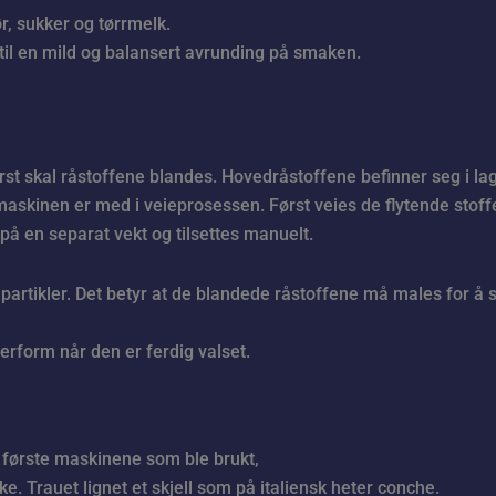
r, sukker og tørrmelk.
r til en mild og balansert avrunding på smaken.
t skal råstoffene blandes. Hovedråstoffene befinner seg i la
maskinen er med i veieprosessen. Først veies de flytende stoff
på en separat vekt og tilsettes manuelt.
 partikler. Det betyr at de blandede råstoffene må males for å
erform når den er ferdig valset.
 første maskinene som ble brukt,
e. Trauet lignet et skjell som på italiensk heter conche.