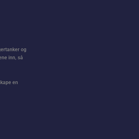
gertanker og
ene inn, så
 skape en