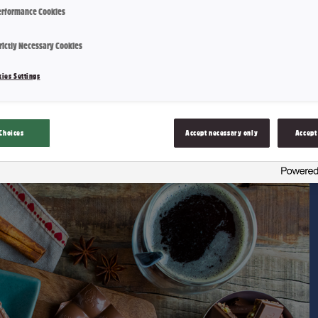
rformance Cookies
rictly Necessary Cookies
ies Settings
onen er lik fra den ene fabrikken til den andre.
all sjokolade. Men det er alle detaljene rundt hvordan Nidar-s
år sjokolade er noe for seg selv. Produksjonsmetoden er base
Choices
Accept necessary only
Accept
g i å lage sjokolade for nordmenn.