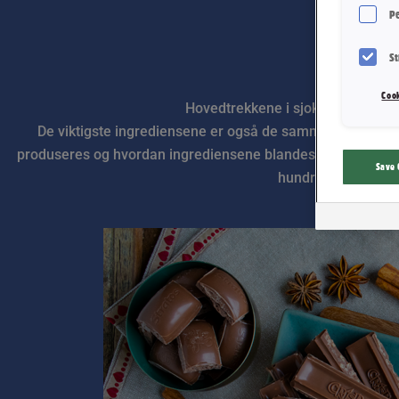
Pe
St
Cook
Hovedtrekkene i sjokoladeproduksj
De viktigste ingrediensene er også de samme i nær sagt 
produseres og hvordan ingrediensene blandes som gjør at v
Save 
hundre års erfarin