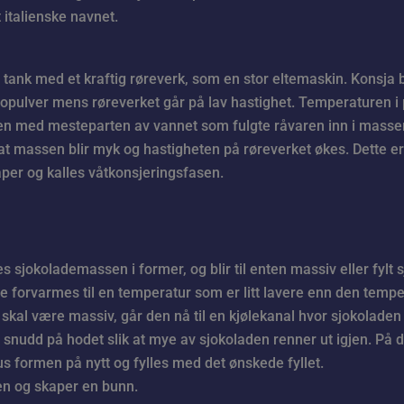
 italienske navnet.
or tank med et kraftig røreverk, som en stor eltemaskin. Konsja
pulver mens røreverket går på lav hastighet. Temperaturen i 
en med mesteparten av vannet som fulgte råvaren inn i massen
k at massen blir myk og hastigheten på røreverket økes. Dette er
per og kalles våtkonsjeringsfasen.
es sjokolademassen i former, og blir til enten massiv eller fylt 
e forvarmes til en temperatur som er litt lavere enn den tempe
kal være massiv, går den nå til en kjølekanal hvor sjokoladen 
i snudd på hodet slik at mye av sjokoladen renner ut igjen. På
nus formen på nytt og fylles med det ønskede fyllet.
len og skaper en bunn.