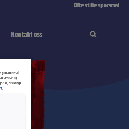
Ofte stilte spørsmål
Kontakt oss
f you accept all
nvolve sharing
gories, or change
y.