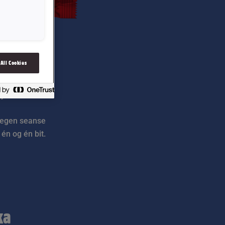
 All Cookies
sjokoladen.
t egen seanse
én og én bit.
ka