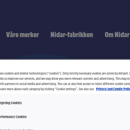
Våre merker
Nidar-fabrikken
Om Nidar
es cookies and similar technologies (“cookies”). Only strictly necessary cookies are active by default. I
elp us improve our services, and we may show you more relevant content and advertising. This may i
th partners in social media and advertising. You can at any time accept or reject different cookie cate
Learn more about each category by clicking “Cookie settings”. See also our
Privacy and Cookie Polic
rgeting Cookies
rformance Cookies