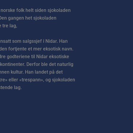
norske folk helt siden sjokoladen
 Den gangen het sjokoladen
 tre lag,
satt som salgssjef i Nidar. Han
 den fortjente et mer eksotisk navn.
re godteriene til Nidar eksotiske
kontinenter. Derfor ble det naturlig
nnen kultur. Han landet på det
tre» eller «trespann», og sjokoladen
stende lag.