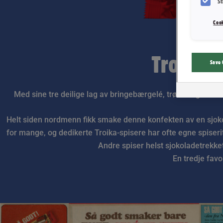
St
Cook
Troika -
Save 
Med sine tre deilige lag av bringebærgelé, trøffel og mars
Helt siden nordmenn fikk smake denne konfekten av en sjoko
for mange, og dedikerte Troika-spisere har ofte egne spiserit
Andre spiser helst sjokoladetrekket 
En tredje favor