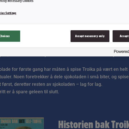
rictly Necessary Cookies
ies Settings
 Trippel nytelse
Choices
Accept necessary only
Accept
ipan, dekket av mørk sjokolade er Troika den ultimate nytelses
lade for første gang har måten å spise Troika på vært en hel
ualer. Noen foretrekker å dele sjokoladen i små biter, og spise 
først, deretter resten av sjokoladen – lag for lag.
itt er å spare geleen til slutt.
Historien bak Troi