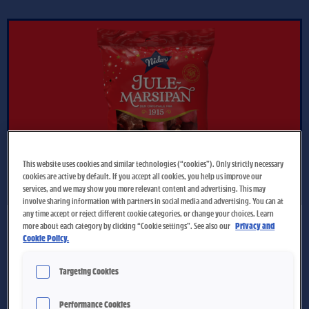
This website uses cookies and similar technologies (“cookies”). Only strictly necessary
cookies are active by default. If you accept all cookies, you help us improve our
services, and we may show you more relevant content and advertising. This may
involve sharing information with partners in social media and advertising. You can at
any time accept or reject different cookie categories, or change your choices. Learn
Nidar Julemarsipan
more about each category by clicking “Cookie settings”. See also our
Privacy and
Cookie Policy.
Nidar Julemarsipan er saftig marsipan, laget etter den
Targeting Cookies
gode, gamle oppskriften fra 1915. Nå som da bruker vi kun
det fineste utvalget av mandler, for våre fagfolk setter sin
Performance Cookies