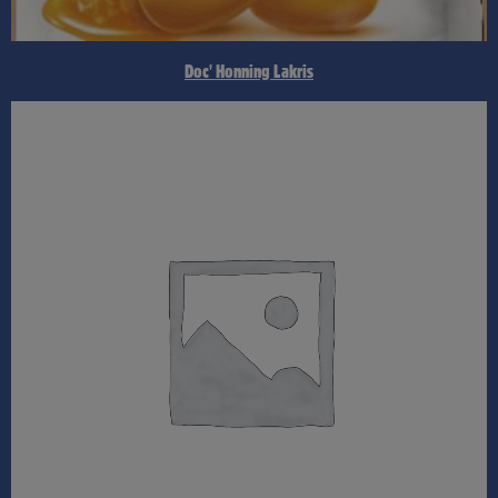
Doc' Honning Lakris