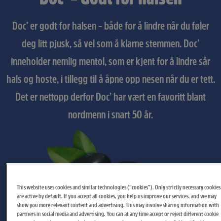
Doc’ er godt for halsen – både for å lindre når du føler
deg litt pjusk, så vel som å klarne stemmen. Doc’
inneholder nemlig mentol, som er kjent for å lindre sår
hals og hoste, i tillegg til å åpne opp nesen når du er tett.
Det er nettopp derfor Doc’ har vært en favoritt blant
nordmenn i snart 50 år.
This website uses cookies and similar technologies (“cookies”). Only strictly necessary cookies
are active by default. If you accept all cookies, you help us improve our services, and we may
show you more relevant content and advertising. This may involve sharing information with
partners in social media and advertising. You can at any time accept or reject different cookie